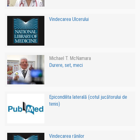
Vindecarea Ulcerului
Michael T. McNamara
Durere, set, meci
Epicondilita laterală (cotul jucătorului de
tenis)
Vindecarea rănilor