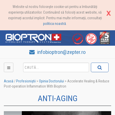
Website-ul nostru foloseşte cookie-uri pentru a îmbunătăţi
experienţa utilizatorilor. Continuând să folosiți acest website, vă
exprimați acordul implicit. Pentru mai multe informaţii, consultați
politica noastră
.
infobioptron@zepter.ro
Acasă
/
Profesioniștii
>
Opinia Doctorului
>
Accelerate Healing & Reduce
Post-operation Inflammation With Bioptron
ANTI-AGING