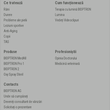
Ce tratează
Cum funcționează
Răni
Terapia cu lumină BIOPTRON
Durere
Lumina
Probleme ale pielii
Vedeți Videoclipuri
Leziuni sportive
Anti-Aging
Copii
TAS
Produse
Profesioniștii
BIOPTRON MedAll
Opinia Doctorului
BIOPTRON Pro 1
Medicină veterinară
BIOPTRON 2
Oxy Spray Steril
Contacts
BIOPTRON AG
Unde să cumpărați
Deveniți consultant de vânzări
Solicitați o prezentare