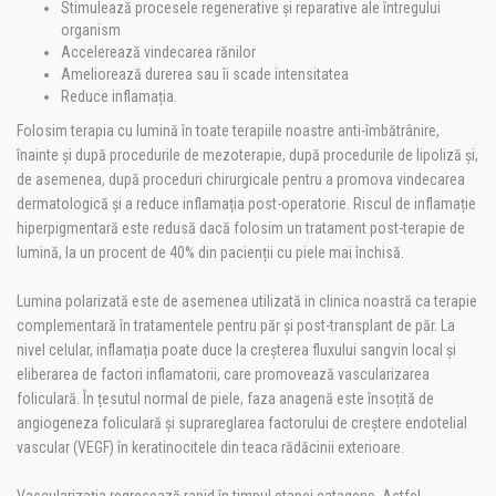
Stimulează procesele regenerative și reparative ale întregului
organism
Accelerează vindecarea rănilor
Ameliorează durerea sau îi scade intensitatea
Reduce inflamația.
Folosim terapia cu lumină în toate terapiile noastre anti-îmbătrânire,
înainte și după procedurile de mezoterapie, după procedurile de lipoliză și,
de asemenea, după proceduri chirurgicale pentru a promova vindecarea
dermatologică și a reduce inflamația post-operatorie. Riscul de inflamație
hiperpigmentară este redusă dacă folosim un tratament post-terapie de
lumină, la un procent de 40% din pacienții cu piele mai închisă.
Lumina polarizată este de asemenea utilizată in clinica noastră ca terapie
complementară în tratamentele pentru păr și post-transplant de păr. La
nivel celular, inflamația poate duce la creșterea fluxului sangvin local și
eliberarea de factori inflamatorii, care promovează vascularizarea
foliculară. În țesutul normal de piele, faza anagenă este însoțită de
angiogeneza foliculară și suprareglarea factorului de creștere endotelial
vascular (VEGF) în keratinocitele din teaca rădăcinii exterioare.