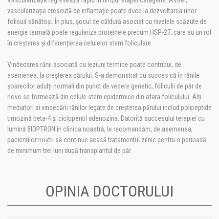
Vascularizația regresează rapid în timpul etapei catagene. Astfel,
vascularizația crescută de inflamație poate duce la dezvoltarea unor
foliculi sănătoși. În plus, șocul de căldură asociat cu nivelele scăzute de
energie termală poate regulariza proteinele precum HSP-27, care au un rol
în creșterea și diferențierea celulelor stem foliculare.
Vindecarea rănii asociată cu leziuni termice poate contribui, de
asemenea, la creșterea părului. S-a demonstrat cu succes că în rănile
șoarecilor adulți normali din punct de vedere genetic, foliculii de păr de
novo se formează din celule stem epidermice din afara foliculului. Alți
mediatori ai vindecării rănilor legate de creșterea părului includ polipeptide
timozină beta-4 și ciclopentil adenozina. Datorită succesului terapiei cu
lumină BIOPTRON în clinica noastră, le recomandăm, de asemenea,
pacienților noștri să continue acasă tratamentul zilnic pentru o perioadă
de minimum trei luni după transplantul de păr.
OPINIA DOCTORULUI