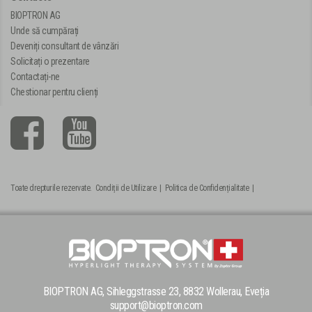
BIOPTRON AG
Unde să cumpărați
Deveniți consultant de vânzări
Solicitați o prezentare
Contactați-ne
Chestionar pentru clienți
Toate drepturile rezervate.
Condiții de Utilizare
|
Politica de Confidențialitate
|
BIOPTRON AG, Sihleggstrasse 23, 8832 Wollerau, Eveția
support@bioptron.com