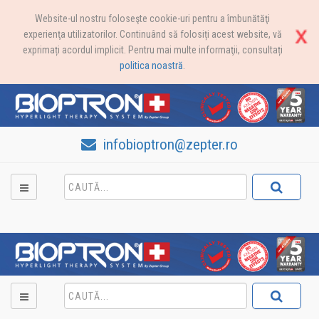
Website-ul nostru foloseşte cookie-uri pentru a îmbunătăţi
experienţa utilizatorilor. Continuând să folosiți acest website, vă
exprimați acordul implicit. Pentru mai multe informaţii, consultați
politica noastră
.
infobioptron@zepter.ro