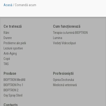
Acasă
/
Comandă acum
Ce tratează
Cum funcționează
Răni
Terapia cu lumină BIOPTRON
Durere
Lumina
Probleme ale pielii
Vedeți Videoclipuri
Leziuni sportive
Anti-Aging
Copii
TAS
Produse
Profesioniștii
BIOPTRON MedAll
Opinia Doctorului
BIOPTRON Pro 1
Medicină veterinară
BIOPTRON 2
Oxy Spray Steril
Contacts