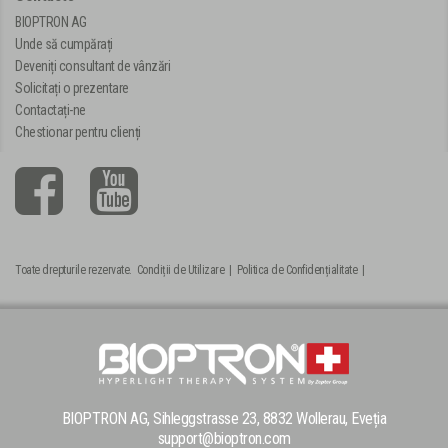
BIOPTRON AG
Unde să cumpărați
Deveniți consultant de vânzări
Solicitați o prezentare
Contactați-ne
Chestionar pentru clienți
Toate drepturile rezervate.
Condiții de Utilizare
|
Politica de Confidențialitate
|
BIOPTRON AG, Sihleggstrasse 23, 8832 Wollerau, Eveția
support@bioptron.com