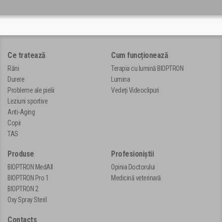
Ce tratează
Cum funcționează
Răni
Terapia cu lumină BIOPTRON
Durere
Lumina
Probleme ale pielii
Vedeți Videoclipuri
Leziuni sportive
Anti-Aging
Copii
TAS
Produse
Profesioniștii
BIOPTRON MedAll
Opinia Doctorului
BIOPTRON Pro 1
Medicină veterinară
BIOPTRON 2
Oxy Spray Steril
Contacts