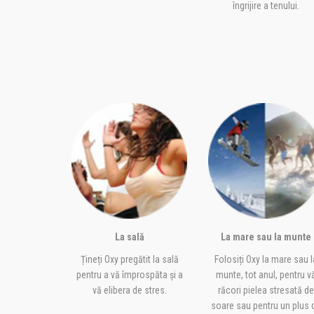
îngrijire a tenului.
La sală
La mare sau la munte
Țineți Oxy pregătit la sală
Folosiți Oxy la mare sau l
pentru a vă împrospăta și a
munte, tot anul, pentru v
vă elibera de stres.
răcori pielea stresată de
soare sau pentru un plus 