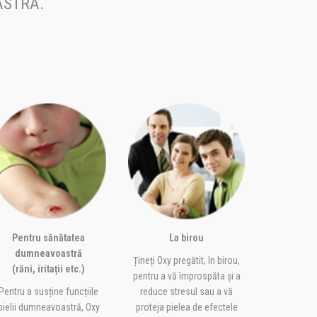
STRĂ.
Pentru sănătatea
La birou
dumneavoastră
Țineți Oxy pregătit, în birou,
(răni, iritații etc.)
pentru a vă împrospăta și a
Pentru a susține funcțiile
reduce stresul sau a vă
pielii dumneavoastră, Oxy
proteja pielea de efectele