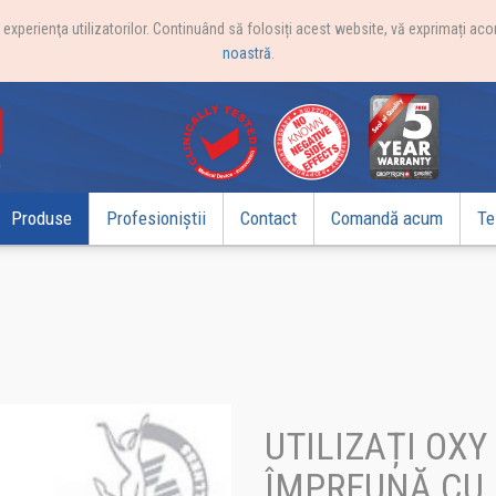
xperienţa utilizatorilor. Continuând să folosiți acest website, vă exprimați acor
noastră
.
Produse
Profesioniștii
Contact
Comandă acum
Te
UTILIZAȚI OXY
ÎMPREUNĂ CU 