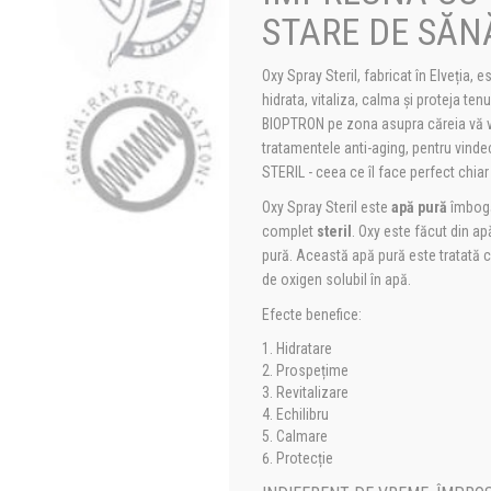
STARE DE SĂN
Oxy Spray Steril, fabricat în Elveția,
hidrata, vitaliza, calma și proteja ten
BIOPTRON pe zona asupra căreia vă ve
tratamentele anti-aging, pentru vinde
STERIL - ceea ce îl face perfect chiar
Oxy Spray Steril este
apă pură
îmbogă
complet
steril
. Oxy este făcut din ap
pură. Această apă pură este tratată 
de oxigen solubil în apă.
Efecte benefice:
Hidratare
Prospețime
Revitalizare
Echilibru
Calmare
Protecție