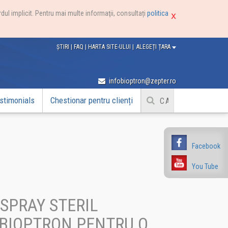
dul implicit. Pentru mai multe informaţii, consultați
politica
ȘTIRI
|
FAQ
|
HARTA SITE-ULUI
|
ALEGEȚI ȚARA
infobioptron@zepter.ro
stimonials
Chestionar pentru clienți
Facebook
You Tube
 SPRAY STERIL
BIOPTRON PENTRU O