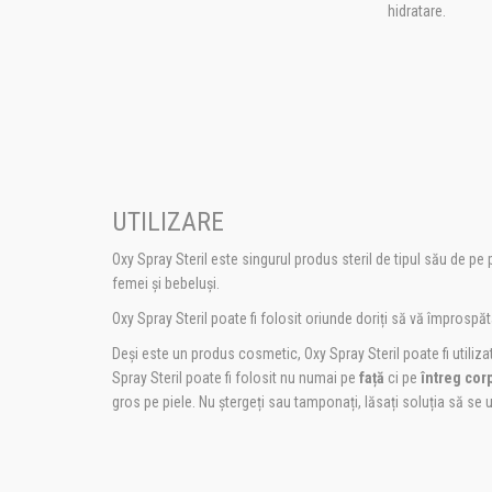
hidratare.
UTILIZARE
Oxy Spray Steril este singurul produs steril de tipul său de pe p
femei și bebeluși.
Oxy Spray Steril poate fi folosit oriunde doriți să vă împrospătaț
Deși este un produs cosmetic, Oxy Spray Steril poate fi utilizat
Spray Steril poate fi folosit nu numai pe
față
ci pe
întreg cor
gros pe piele. Nu ștergeți sau tamponați, lăsați soluția să se 