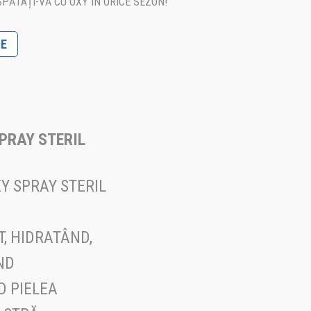
PĂTAȚI-VĂ CU OXY ÎN ORICE SEZON!
RE
SPRAY STERIL
Y SPRAY STERIL
, HIDRATÂND,
ND
D PIELEA