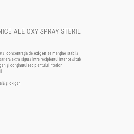
NICE ALE OXY SPRAY STERIL
 viață, concentrația de
oxigen
se menține stabilă
rieră extra sigură între recipientul interior și tub
gen și conținutul recipientului interior
il
ală și oxigen