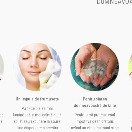
DUMNEAVOA
Un impuls de frumusețe
Pentru starea
dumneavoastră de bine
Vă face pielea mai
rea
luminoasă și mai calmă după
Pentru a vă proteja tenul
de
epilat sau expunere la soare.
împotriva deshidratării,
Fina dispersare a acestui
având un efect calmant și de