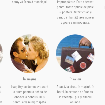
spray vă fixează machiajul.
împrospătare. Este adecvat
pentru toate tipurile de piele
și poate fi utilizat chiar și
pentru îmbunătățirea acneei
ușoare sau moderate.
În mașină
În avion
a
Luați Oxy cu dumneavoastră
Acasă, la birou, în mașină, în
ă
la drum pentru a scăpa de
hotel, în centrele de fitness,
oboseala condusului și
în vacanță - pur și simplu
de
pentru a vă reîmprospăta.
oriunde.