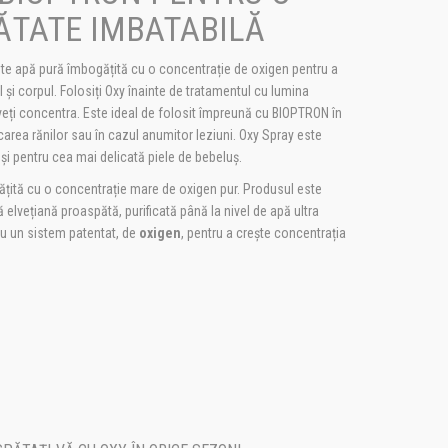
ĂTATE IMBATABILĂ
 este apă pură îmbogățită cu o concentrație de oxigen pentru a
ul și corpul. Folosiți Oxy înainte de tratamentul cu lumina
ți concentra. Este ideal de folosit împreună cu BIOPTRON în
carea rănilor sau în cazul anumitor leziuni. Oxy Spray este
 și pentru cea mai delicată piele de bebeluș.
țită cu o concentrație mare de oxigen pur. Produsul este
ă elvețiană proaspătă, purificată până la nivel de apă ultra
cu un sistem patentat, de
oxigen
, pentru a crește concentrația