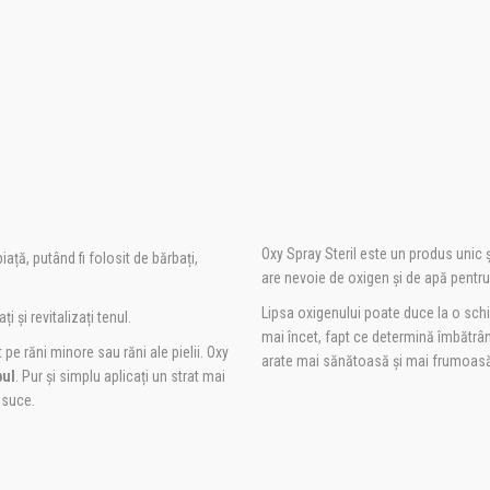
Oxy Spray Steril este un produs unic 
iață, putând fi folosit de bărbați,
are nevoie de oxigen și de apă pentr
Lipsa oxigenului poate duce la o sch
i și revitalizați tenul.
mai încet, fapt ce determină îmbătrâni
 pe răni minore sau răni ale pielii. Oxy
arate mai sănătoasă și mai frumoas
pul
. Pur și simplu aplicați un strat mai
usuce.