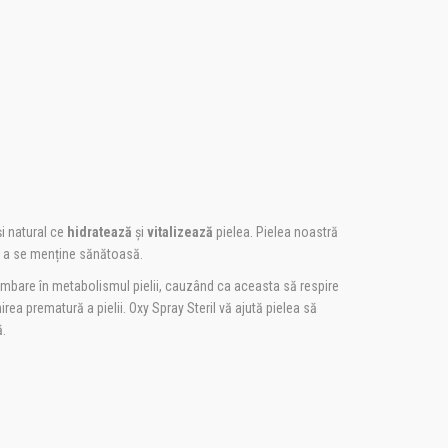
și natural ce
hidratează
și
vitalizează
pielea. Pielea noastră
u a se menține sănătoasă.
imbare în metabolismul pielii, cauzând ca aceasta să respire
rea prematură a pielii. Oxy Spray Steril vă ajută pielea să
ă.