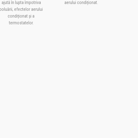
ajută în lupta împotriva
aerului condiționat.
poluării, efectelor aerului
condiționat și a
termostatelor.